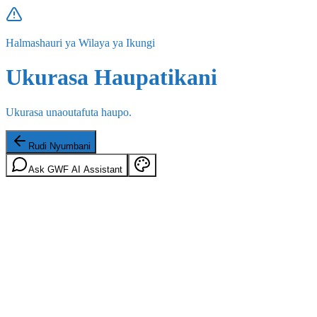
Halmashauri ya Wilaya ya Ikungi
Ukurasa Haupatikani
Ukurasa unaoutafuta haupo.
Rudi Nyumbani
Ask GWF AI Assistant