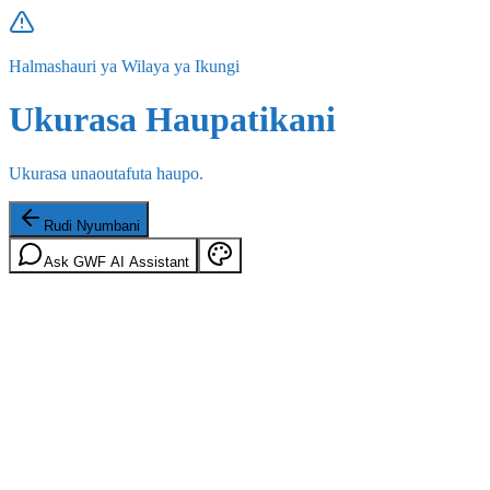
Halmashauri ya Wilaya ya Ikungi
Ukurasa Haupatikani
Ukurasa unaoutafuta haupo.
Rudi Nyumbani
Ask GWF AI Assistant