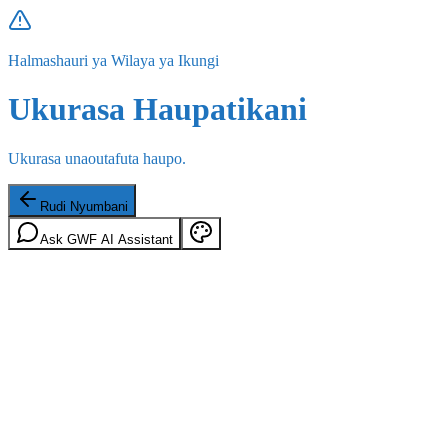
Halmashauri ya Wilaya ya Ikungi
Ukurasa Haupatikani
Ukurasa unaoutafuta haupo.
Rudi Nyumbani
Ask GWF AI Assistant